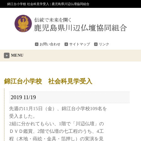
錦江台小学校 社会科見学受入 | 鹿児島県川辺仏壇協同組合
お問い合わせ
サイトマップ
リンク
MENU
錦江台小学校 社会科見学受入
2019
11/19
先週の11月15日（金）、錦江台小学校109名を
受入ました。
2組に分かれてもらい、1階で「川辺仏壇」の
ＤＶＤ鑑賞、2階で仏壇の七工程のうち、4工
程（木地・蒔絵・金具・箔押し）の実演を見