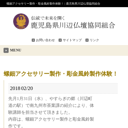
螺鈿アクセサリー製作・彫金風鈴製作体験！ | 鹿児島県川辺仏壇協同組合
お問い合わせ
サイトマップ
リンク
MENU
螺鈿アクセサリー製作・彫金風鈴製作体験！
2018
02/20
先月1月31日（水）、やすらぎの郷（川辺町
道の駅）で南九州市茶業課の紹介により、体
験講師を担当させて頂きました。
内容は、螺鈿アクセサリー製作と彫金風鈴製
作です。