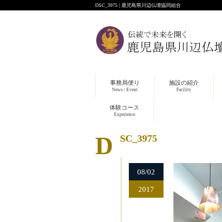
DSC_3975 | 鹿児島県川辺仏壇協同組合
事務局便り
施設の紹介
News / Event
Facility
体験コース
Experience
DSC_3975
08/02
2017