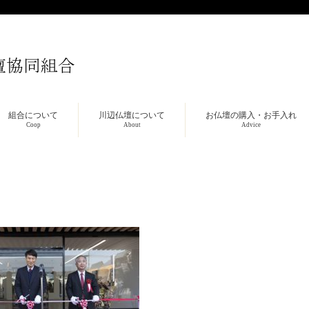
組合について
川辺仏壇について
お仏壇の購入・お手入れ
Coop
About
Advice