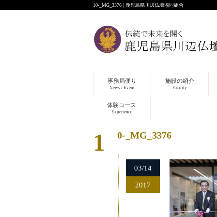
10-_MG_3376 | 鹿児島県川辺仏壇協同組合
事務局便り
施設の紹介
News / Event
Facility
体験コース
Experience
10-_MG_3376
03/14
2017