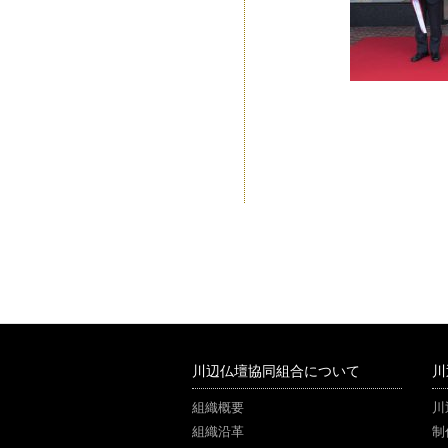
川辺仏壇協同組合について
川
組織概要
川
組織沿革
制