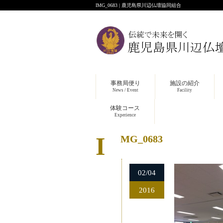
IMG_0683 | 鹿児島県川辺仏壇協同組合
事務局便り
施設の紹介
News / Event
Facility
体験コース
Experience
IMG_0683
02/04
2016