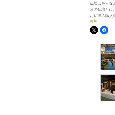
仏壇は色々な
昔の仏壇とは
お仏壇の購入
共有: