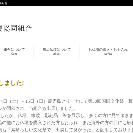
同組合
組合について
川辺仏壇について
お仏壇の購入・お手入れ
Coop
About
Advice
しました!
月14日（土）～15日（日）鹿児島アリーナにて第30回国民文化祭
ルが開催され、当組合も出展しました。
でしたが、仏壇、家紋、彫刻品、等を展示し、多くの方に見て頂き
品の他にお仏壇を購入された方もおられ、また海外の方の目にも触
員も「素晴らしい文化祭で、出展して良かった」と話をしておりま