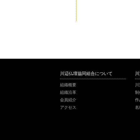
川辺仏壇協同組合について
川
組織概要
川
組織沿革
制
会員紹介
作
アクセス
名