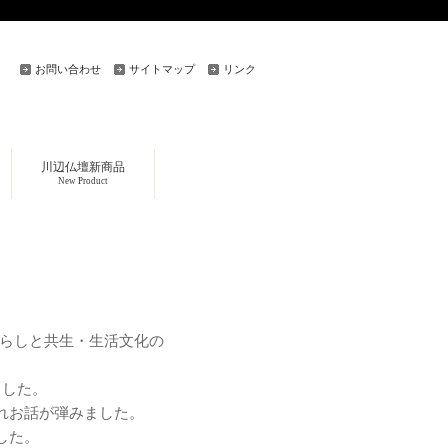
お問い合わせ
サイトマップ
リンク
川辺仏壇新商品
New Product
 暮らしと共生・生活文化の
ました。
れお話が弾みました。
した。