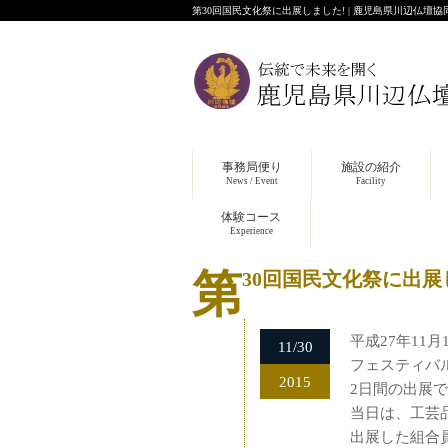
第30回国民文化祭に出展しました! | 鹿児島県川辺仏壇協
事務局便り
施設の紹介
News / Event
Facility
体験コース
Experience
第30回国民文化祭に出展
平成27年11
11/30
フェスティバ
2015
2日間の出展
当日は、工芸
出展した組合