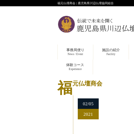
福元仏壇商会 | 鹿児島県川辺仏壇協同組合
事務局便り
施設の紹介
News / Event
Facility
体験コース
Experience
福元仏壇商会
02/05
2021