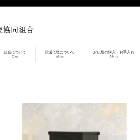
組合について
川辺仏壇について
お仏壇の購入・お手入れ
Coop
About
Advice