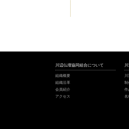
川辺仏壇協同組合について
川
組織概要
川
組織沿革
制
会員紹介
作
アクセス
名