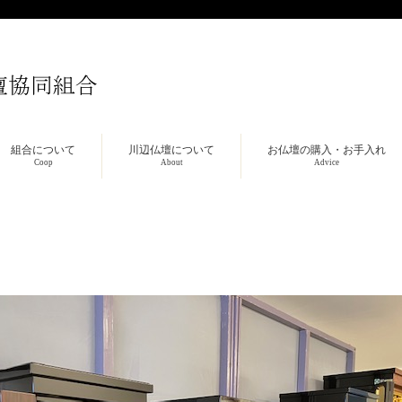
組合について
川辺仏壇について
お仏壇の購入・お手入れ
Coop
About
Advice