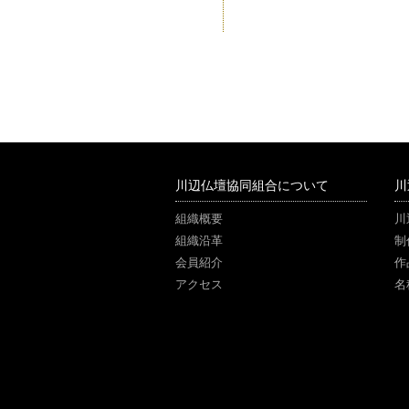
川辺仏壇協同組合について
川
組織概要
川
組織沿革
制
会員紹介
作
アクセス
名